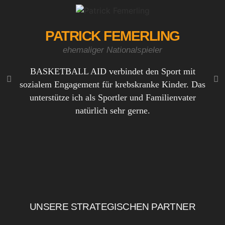
PATRICK FEMERLING
ehemaliger Nationalspieler
BASKETBALL AID verbindet den Sport mit
I
sozialem Engagement für krebskranke Kinder. Das
Proj
unterstütze ich als Sportler und Familienvater
fü
natürlich sehr gerne.
w
UNSERE STRATEGISCHEN PARTNER