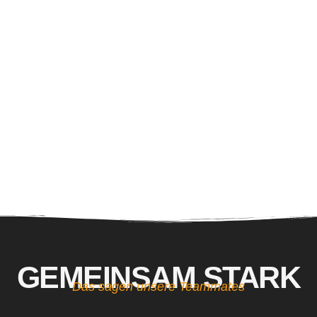
GEMEINSAM STARK
Das sagen unsere Teammates