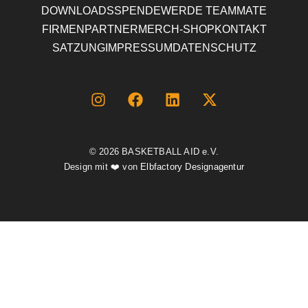
DOWNLOADS
SPENDE
WERDE TEAMMATE
FIRMENPARTNER
MERCH-SHOP
KONTAKT
SATZUNG
IMPRESSUM
DATENSCHUTZ
© 2026
BASKETBALL AID e.V.
Design mit ❤️ von
Elbfactory Designagentur